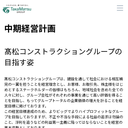
中期経営計画
髙松コンストラクショングループの
企業・グループ情報
目指す姿
グループの事業
髙松コンストラクショングループは、建設を通して社会における相互補
完の一翼を担うことを経営理念とし、お客様、お取引先、株主様をはじ
サステナビリティ
めとするステークホルダーの皆様はもちろん、地域社会を含めた全ての
人々に対し、グループ会社がそれぞれの事業を通じて高い評価を得るこ
とを目指し、もってグループトータルの企業価値の増大を計ることを経
株主・投資家の皆さまへ
営目標に掲げております。
この経営目標達成のため、よりビッグでよりハイプロフィットなグルー
プを目指しておりますが、不正や不当な手段による社益の追求は勿論の
採用
こと、浮利を追うなどの利益第一主義に陥ってはならないことを経営の
基本姿勢としております。