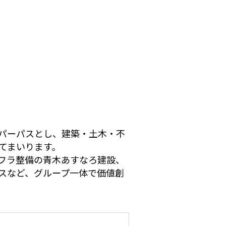
採用
ニュース
お問い合わせ
個人情報保護方針
パーパスとし、建築・土木・不
ディスクロージャーポリシー
てまいります。
沈黙期間
フラ整備の青木あすなろ建設、
本ウェブサイトのご利用について
スなど、グループ一体で価値創
ENGLISH
opyright © TAKAMATSU CONSTRUCTION GROUP All Rights Re