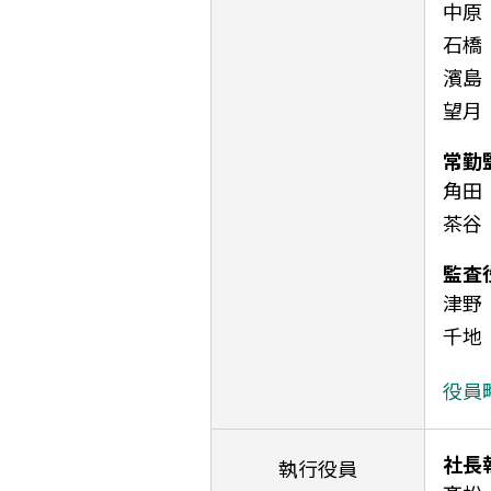
中
石
濱
望月
常勤
角田
茶
監査
津
千
役員
社長
執行役員