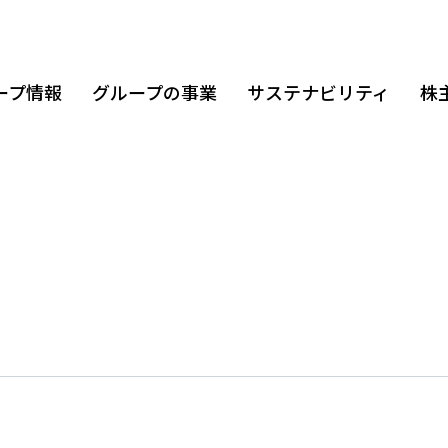
ープ情報
グループの事業
サステナビリティ
株
パス
取組み
ト（損益状況）
基本理念
コーポレートガバナンス
IR資料室
役
ダ
株
ガバナンス
企業概要
IRカレンダー
ン
株