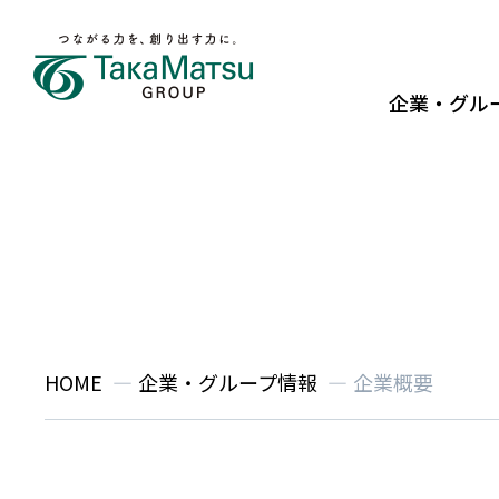
メニュー
企業・グル
SEARCH
社長メッセージ
環境における取組み
中期経営計画
グループパー
社会における
業績ハイライ
歴史と沿革
株主優待
技術開発・DX
コーポレート
株主還元
HOME
企業・グループ情報
企業概要