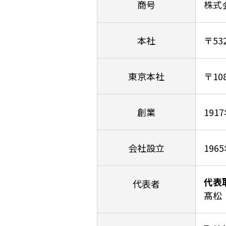
商号
株式
本社
〒5
東京本社
〒1
創業
191
会社設立
196
代表
代表者
髙松