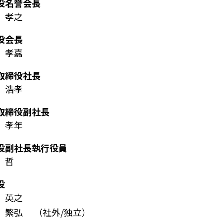
役名誉会長
 孝之
役会長
 孝嘉
取締役社長
 浩孝
取締役副社長
 孝年
役副社長執行役員
 哲
役
 英之
山 繁弘
（社外/独立）