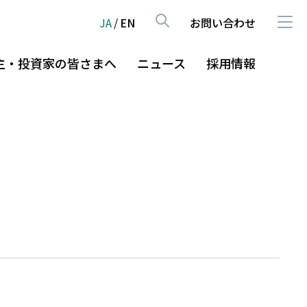
JA
/
EN
お問い合わせ
主・投資家の皆さまへ
ニュース
採用情報
HOME
員紹介
イバーシティ＆インクルージョ
式・社債・株主総会
企業・グループ情報
主・投資家等との対話
グループの事業
サステナビリティ
株主・投資家の皆さまへ