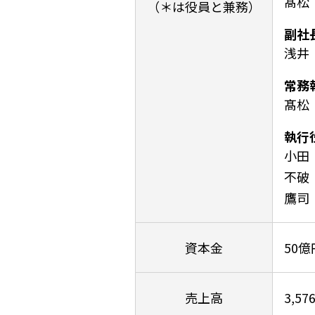
髙
（＊は役員と兼務）
副社
浅
常務
髙松
執行
小田
不破
鷹司
資本金
50億
売上高
3,5