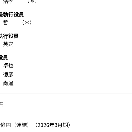
松 浩孝
（＊）
長執行役員
井 哲
（＊）
執行役員
 英之
役員
 卓也
 徳彦
 尚通
円
76億円（連結）（2026年3月期）